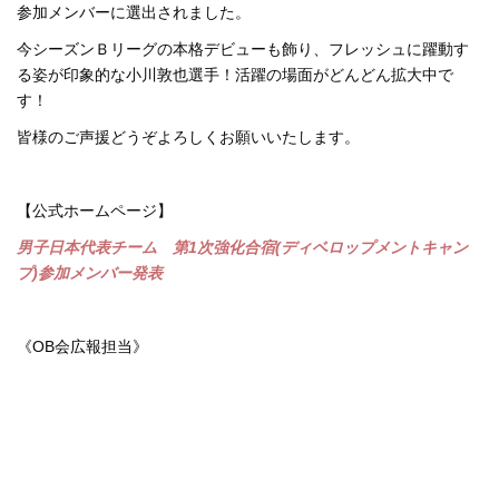
参加メンバーに選出されました。
今シーズンＢリーグの本格デビューも飾り、フレッシュに躍動す
る姿が印象的な小川敦也選手！活躍の場面がどんどん拡大中で
す！
皆様のご声援どうぞよろしくお願いいたします。
【公式ホームページ】
男子日本代表チーム 第1次強化合宿(ディベロップメントキャン
プ)参加メンバー発表
《OB会広報担当》