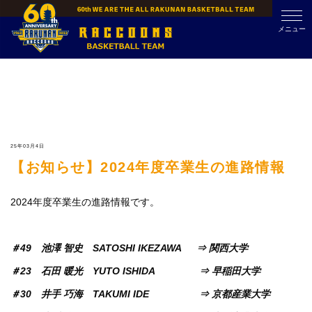
Skip
to
メニュー
content
25年03月4日
【お知らせ】2024年度卒業生の進路情報
2024年度卒業生の進路情報です。
＃49 池澤 智史 SATOSHI IKEZAWA ⇒ 関西大学
＃23 石田 暖光 YUTO ISHIDA ⇒ 早稲田大学
＃30 井手 巧海 TAKUMI IDE ⇒ 京都産業大学