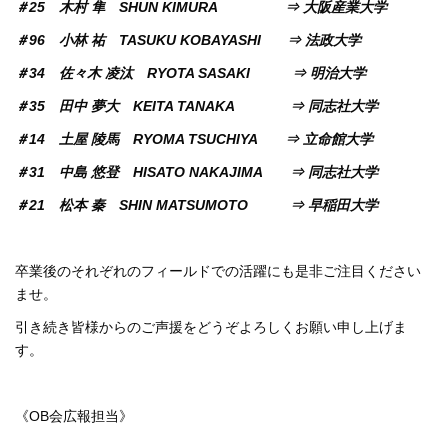
＃25 木村 隼 SHUN KIMURA ⇒ 大阪産業大学
＃96 小林 祐 TASUKU KOBAYASHI ⇒ 法政大学
＃34 佐々木 凌汰 RYOTA SASAKI ⇒ 明治大学
＃35 田中 夢大 KEITA TANAKA ⇒ 同志社大学
＃14 土屋 陵馬 RYOMA TSUCHIYA ⇒ 立命館大学
＃31 中島 悠登 HISATO NAKAJIMA ⇒ 同志社大学
＃21 松本 秦 SHIN MATSUMOTO ⇒ 早稲田大学
卒業後のそれぞれのフィールドでの活躍にも是非ご注目ください
ませ。
引き続き皆様からのご声援をどうぞよろしくお願い申し上げま
す。
《OB会広報担当》