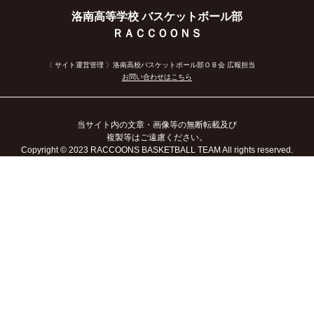
洛南高等学校 バスケットボール部
ＲＡＣＣＯＯＮＳ
〈 サイト運営管理 〉洛南高校バスケットボール部ＯＢ会 広報担当
お問い合わせはこちら
当サイト内の文章・画像等の無断転載及び
複製等はご遠慮ください。
Copyright
© 2023
RACCOONS BASKETBALL TEAM All rights reserved.