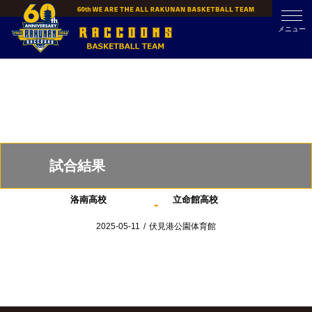
Skip
to
メニュー
content
試合結果
洛南高校
立命館高校
-
2025-05-11
/
伏見港公園体育館