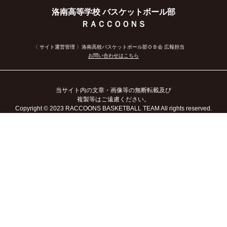
洛南高等学校 バスケットボール部
ＲＡＣＣＯＯＮＳ
〈 サイト運営管理 〉洛南高校バスケットボール部ＯＢ会 広報担当
お問い合わせはこちら
当サイト内の文章・画像等の無断転載及び
複製等はご遠慮ください。
Copyright
© 2023
RACCOONS BASKETBALL TEAM All rights reserved.