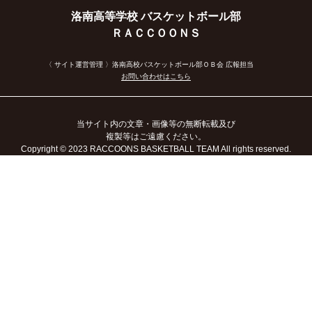
洛南高等学校 バスケットボール部
ＲＡＣＣＯＯＮＳ
〈 サイト運営管理 〉洛南高校バスケットボール部ＯＢ会 広報担当
お問い合わせはこちら
当サイト内の文章・画像等の無断転載及び
複製等はご遠慮ください。
Copyright
© 2023
RACCOONS BASKETBALL TEAM All rights reserved.