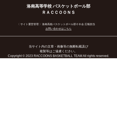
洛南高等学校 バスケットボール部
ＲＡＣＣＯＯＮＳ
〈 サイト運営管理 〉洛南高校バスケットボール部ＯＢ会 広報担当
お問い合わせはこちら
当サイト内の文章・画像等の無断転載及び
複製等はご遠慮ください。
Copyright
© 2023
RACCOONS BASKETBALL TEAM All rights reserved.