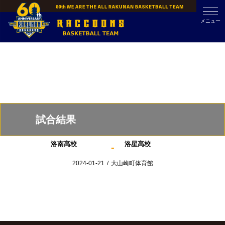
Skip
to
メニュー
content
試合結果
洛南高校
洛星高校
-
2024-01-21
/
大山崎町体育館