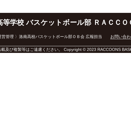
高等学校 バスケットボール部
ＲＡＣＣＯ
ト運営管理 〉洛南高校バスケットボール部ＯＢ会 広報担当
お問い合わ
転載及び
複製等はご遠慮ください。
Copyright
© 2023
RACCOONS BASKET