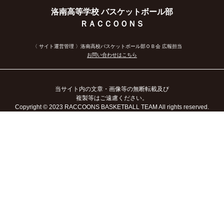
洛南高等学校 バスケットボール部
ＲＡＣＣＯＯＮＳ
〈 サイト運営管理 〉洛南高校バスケットボール部ＯＢ会 広報担当
お問い合わせはこちら
当サイト内の文章・画像等の無断転載及び
複製等はご遠慮ください。
Copyright
© 2023
RACCOONS BASKETBALL TEAM All rights reserved.