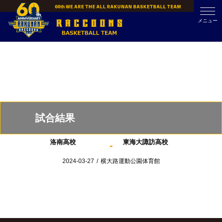
Skip
to
メニュー
content
試合結果
洛南高校
東海大諏訪高校
-
2024-03-27
/
横大路運動公園体育館