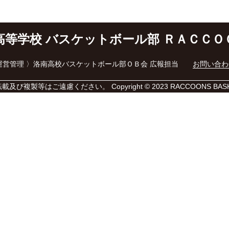
高等学校 バスケットボール部
ＲＡＣＣＯ
ト運営管理 〉洛南高校バスケットボール部ＯＢ会 広報担当
お問い合わ
転載及び
複製等はご遠慮ください。
Copyright
© 2023
RACCOONS BASKET