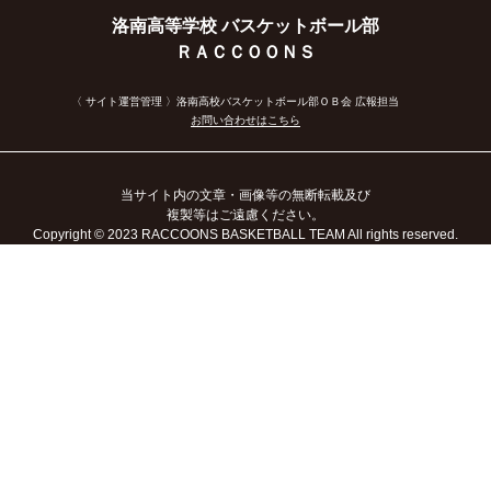
洛南高等学校 バスケットボール部
ＲＡＣＣＯＯＮＳ
〈 サイト運営管理 〉洛南高校バスケットボール部ＯＢ会 広報担当
お問い合わせはこちら
当サイト内の文章・画像等の無断転載及び
複製等はご遠慮ください。
Copyright
© 2023
RACCOONS BASKETBALL TEAM All rights reserved.