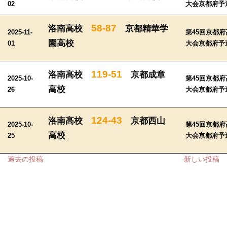
02
大会京都府予
58-87
洛南高校
京都精華学
2025-11-
第45回京都
園高校
01
大会京都府予
119-51
洛南高校
京都成章
2025-10-
第45回京都
高校
26
大会京都府予
124-43
洛南高校
京都西山
2025-10-
第45回京都
高校
25
大会京都府予
投
過去の投稿
新しい投稿
稿
ナ