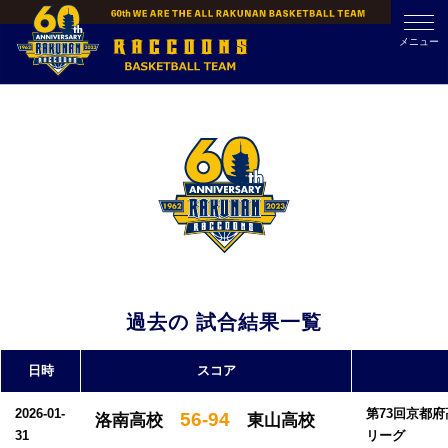
Skip
to
メニュー
content
過去の 試合結果一覧
日時
スコア
2026-01-
第73回京都
56-94
洛南高校
東山高校
31
リーグ