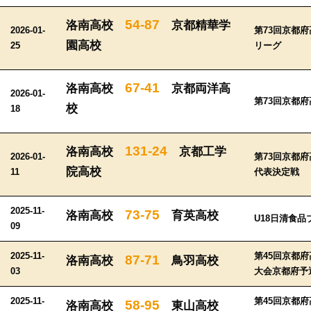
54-87
洛南高校
京都精華学
2026-01-
第73回京都
園高校
25
リーグ
67-41
洛南高校
京都両洋高
2026-01-
第73回京都
校
18
131-24
洛南高校
京都工学
2026-01-
第73回京都
院高校
11
代表決定戦
2025-11-
73-75
洛南高校
育英高校
U18日清食品
09
2025-11-
第45回京都
87-71
洛南高校
鳥羽高校
03
大会京都府予
2025-11-
第45回京都
58-95
洛南高校
東山高校