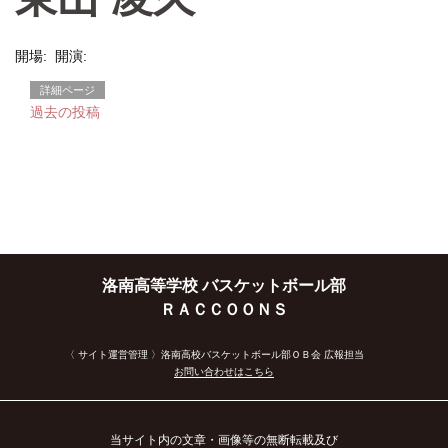
開場: 開演:
詳細ページ
投
過去の投稿
稿
ナ
ビ
洛南高等学校 バスケットボール部
ゲ
ＲＡＣＣＯＯＮＳ
ー
〈 サイト運営管理 〉洛南高校バスケットボール部ＯＢ会 広報担当
お問い合わせはこちら
シ
ョ
当サイト内の文章・画像等の無断転載及び